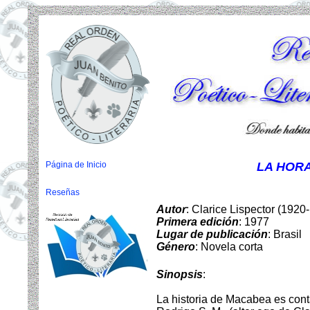
Página de Inicio
LA HORA
Reseñas
Autor
: Clarice Lispector (192
Primera edición
: 1977
Lugar de publicación
: Brasil
Género
: Novela corta
Sinopsis
:
La historia de Macabea es conta