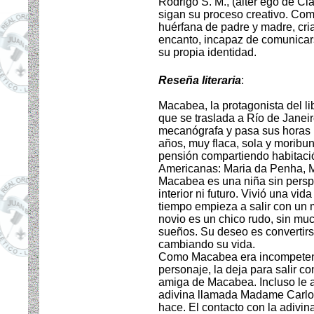
Rodrigo S. M., (alter ego de Cl
sigan su proceso creativo. Com
huérfana de padre y madre, cria
encanto, incapaz de comunicar
su propia identidad.
Reseña literaria
:
Macabea, la protagonista del li
que se traslada a Río de Janeir
mecanógrafa y pasa sus horas l
años, muy flaca, sola y moribu
pensión compartiendo habitaci
Americanas: Maria da Penha, M
Macabea es una niña sin perspe
interior ni futuro. Vivió una v
tiempo empieza a salir con un 
novio es un chico rudo, sin mu
sueños. Su deseo es convertirse
cambiando su vida.
Como Macabea era incompetente
personaje, la deja para salir c
amiga de Macabea. Incluso le 
adivina llamada Madame Carlot
hace. El contacto con la adivin