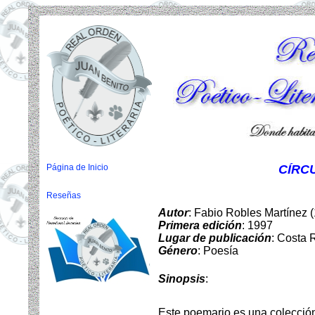
Página de Inicio
CÍRC
Reseñas
Autor
: Fabio Robles Martínez 
Primera edición
: 1997
Lugar de publicación
: Costa 
Género
: Poesía
Sinopsis
:
Este poemario es una colección 