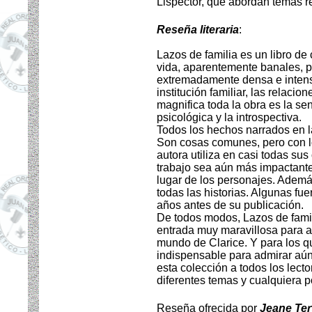
Lispector, que abordan temas re
Reseña literaria
:
Lazos de familia es un libro d
vida, aparentemente banales, p
extremadamente densa e intens
institución familiar, las relaci
magnifica toda la obra es la senc
psicológica y la introspectiva.
Todos los hechos narrados en la
Son cosas comunes, pero con l
autora utiliza en casi todas su
trabajo sea aún más impactant
lugar de los personajes. Adem
todas las historias. Algunas fu
años antes de su publicación.
De todos modos, Lazos de famil
entrada muy maravillosa para a
mundo de Clarice. Y para los qu
indispensable para admirar aún
esta colección a todos los lecto
diferentes temas y cualquiera po
Reseña ofrecida por
Jeane Ter