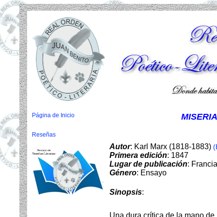
Página de Inicio
MISERIA
Reseñas
Autor
: Karl Marx (1818-1883)
(
Primera edición
: 1847
Lugar de publicación
: Franci
Género
: Ensayo
Sinopsis
:
Una dura crítica de la mano de K